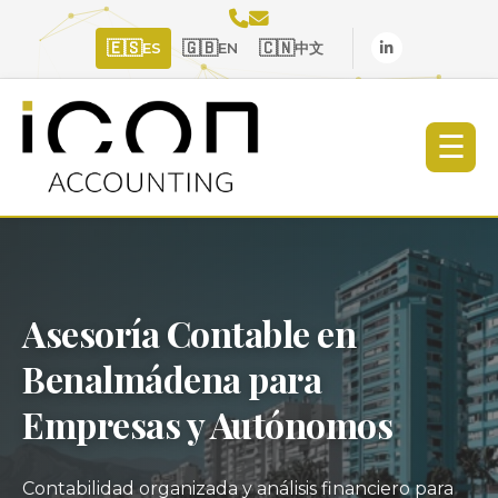
🇪🇸
🇬🇧
🇨🇳
ES
EN
中文
☰
Asesoría Contable en
Benalmádena para
Empresas y Autónomos
Contabilidad organizada y análisis financiero para