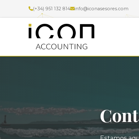
(+34) 951 132 814
info@iconasesores.com
Cont
Estamos aquí