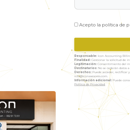
Acepto la
política de p
Responsable:
Icon Accounting Billing
Finalidad:
Gestionar la solicitud de i
Legitimación:
Consentimiento del int
Destinatarios:
No se cederán datos a t
Derechos:
Puede acceder, rectificar y
info@iconasesores.com.
Información adicional:
Puede consul
Política de Privacidad
.