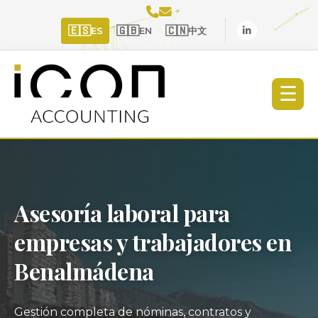
🇪🇸
🇬🇧
🇨🇳
ES
EN
中文
☰
Asesoría laboral para
empresas y trabajadores en
Benalmádena
Gestión completa de nóminas, contratos y