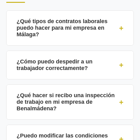
¿Qué tipos de contratos laborales
puedo hacer para mi empresa en
Málaga?
En España existen varios tipos de
contratos: indefinidos, temporales, de
¿Cómo puedo despedir a un
trabajador correctamente?
formación, a tiempo parcial, etc. En
nuestra asesoría laboral en
El despido debe estar correctamente
Benalmádena te ayudamos a elegir el
fundamentado y documentado para
¿Qué hacer si recibo una inspección
contrato más adecuado según tus
de trabajo en mi empresa de
evitar problemas legales. Te
necesidades, cumpliendo toda la
Benalmádena?
asesoramos en despidos disciplinarios,
normativa vigente y aprovechando las
objetivos, colectivos y EREs, calculamos
Las inspecciones de trabajo pueden
bonificaciones disponibles.
las indemnizaciones correspondientes
derivar en sanciones importantes si no
¿Puedo modificar las condiciones